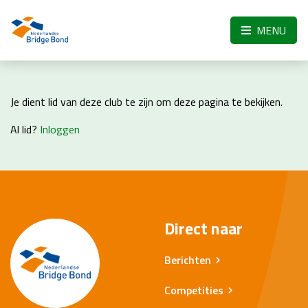
Skip to the main content
MENU
Je dient lid van deze club te zijn om deze pagina te bekijken.
Al lid?
Inloggen
Direct naar
Berichten
Competities